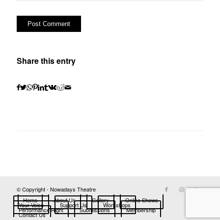
Share this entry
© Copyright - Nowadays Theatre
Home
About Us
Gallery
Online Shows
Your Voice
Support Us
Workshops
Performance Right
Submissions
Membership
Contact Us